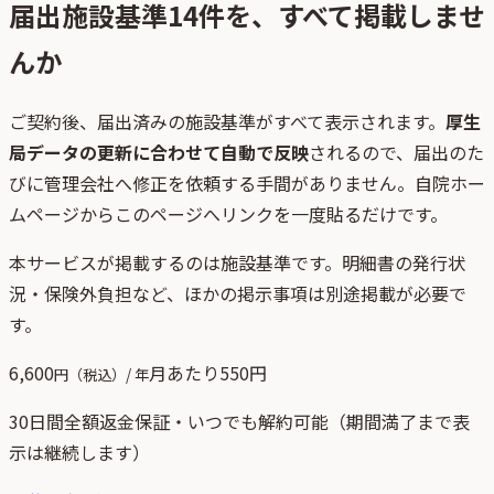
届出施設基準
14
件を、すべて掲載しませ
んか
ご契約後、
届出済みの施設基準がすべて表示されます。
厚生
局データの更新に合わせて自動で反映
されるので、届出のた
びに管理会社へ修正を依頼する手間がありません。自院ホー
ムページからこのページへリンクを一度貼るだけです。
本サービスが掲載するのは施設基準です。明細書の発行状
況・保険外負担など、ほかの掲示事項は別途掲載が必要で
す。
6,600
月あたり
550
円
円（税込）/ 年
30日間全額返金保証・いつでも解約可能（期間満了まで表
示は継続します）