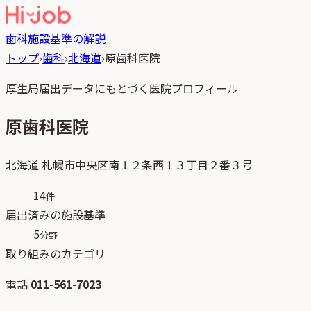
歯科
施設基準の解説
トップ
›
歯科
›
北海道
›
原歯科医院
厚生局届出データにもとづく医院プロフィール
原歯科医院
北海道
札幌市中央区南１２条西１３丁目２番３号
14
件
届出済みの施設基準
5
分野
取り組みのカテゴリ
電話
011-561-7023