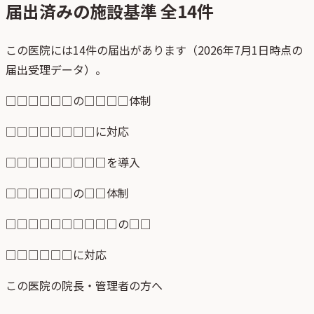
届出済みの施設基準 全
14
件
この医院には14件の届出があります（2026年7月1日時点の
届出受理データ）。
□□□□□□の□□□□体制
□□□□□□□□に対応
□□□□□□□□□を導入
□□□□□□の□□体制
□□□□□□□□□□の□□
□□□□□□に対応
この医院の院長・管理者の方へ