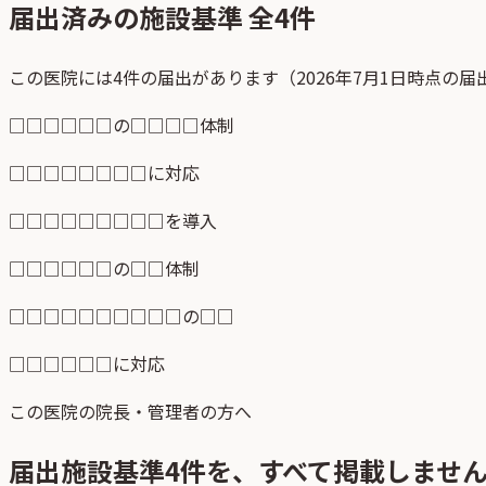
届出済みの施設基準 全
4
件
この医院には4件の届出があります（2026年7月1日時点の
□□□□□□の□□□□体制
□□□□□□□□に対応
□□□□□□□□□を導入
□□□□□□の□□体制
□□□□□□□□□□の□□
□□□□□□に対応
この医院の院長・管理者の方へ
届出施設基準
4
件を、すべて掲載しませ