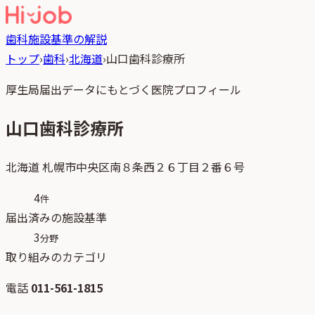
歯科
施設基準の解説
トップ
›
歯科
›
北海道
›
山口歯科診療所
厚生局届出データにもとづく医院プロフィール
山口歯科診療所
北海道
札幌市中央区南８条西２６丁目２番６号
4
件
届出済みの施設基準
3
分野
取り組みのカテゴリ
電話
011-561-1815