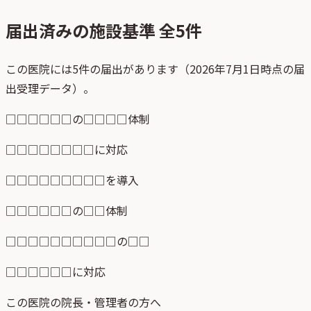
届出済みの施設基準 全
5
件
この医院には5件の届出があります（2026年7月1日時点の届
出受理データ）。
□□□□□□の□□□□体制
□□□□□□□□に対応
□□□□□□□□□を導入
□□□□□□の□□体制
□□□□□□□□□□の□□
□□□□□□に対応
この医院の院長・管理者の方へ