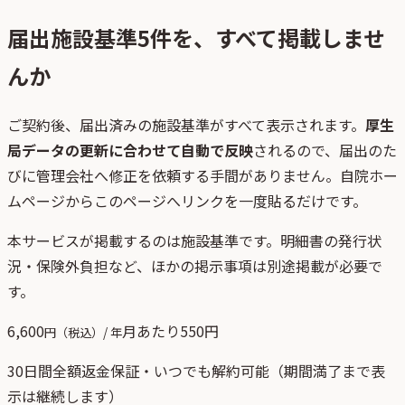
届出施設基準
5
件を、すべて掲載しませ
んか
ご契約後、
届出済みの施設基準がすべて表示されます。
厚生
局データの更新に合わせて自動で反映
されるので、届出のた
びに管理会社へ修正を依頼する手間がありません。自院ホー
ムページからこのページへリンクを一度貼るだけです。
本サービスが掲載するのは施設基準です。明細書の発行状
況・保険外負担など、ほかの掲示事項は別途掲載が必要で
す。
6,600
月あたり
550
円
円（税込）/ 年
30日間全額返金保証・いつでも解約可能（期間満了まで表
示は継続します）