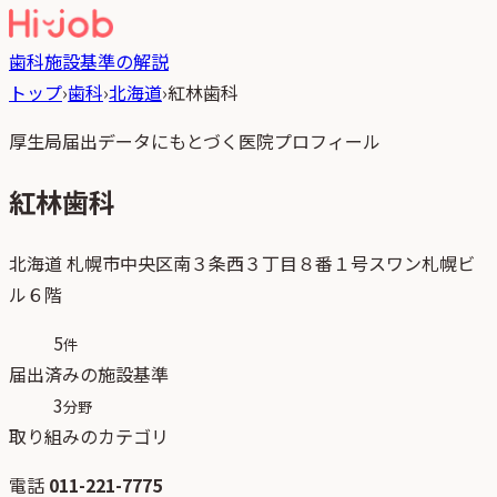
歯科
施設基準の解説
トップ
›
歯科
›
北海道
›
紅林歯科
厚生局届出データにもとづく医院プロフィール
紅林歯科
北海道
札幌市中央区南３条西３丁目８番１号スワン札幌ビ
ル６階
5
件
届出済みの施設基準
3
分野
取り組みのカテゴリ
電話
011-221-7775