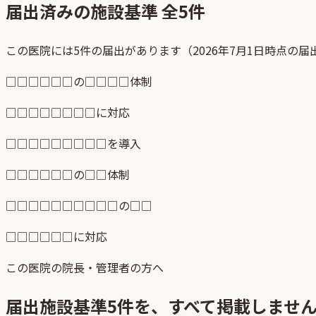
届出済みの施設基準 全
5
件
この医院には5件の届出があります（2026年7月1日時点の
□□□□□□の□□□□体制
□□□□□□□□に対応
□□□□□□□□□を導入
□□□□□□の□□体制
□□□□□□□□□□の□□
□□□□□□に対応
この医院の院長・管理者の方へ
届出施設基準
5
件を、すべて掲載しませ