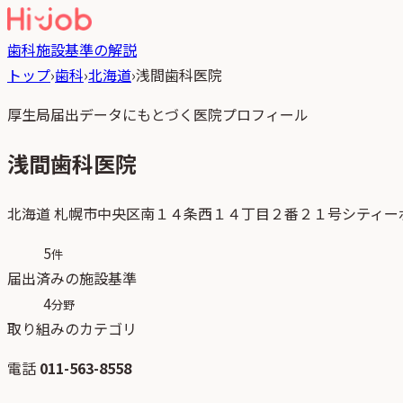
歯科
施設基準の解説
トップ
›
歯科
›
北海道
›
浅間歯科医院
厚生局届出データにもとづく医院プロフィール
浅間歯科医院
北海道
札幌市中央区南１４条西１４丁目２番２１号シティー
5
件
届出済みの施設基準
4
分野
取り組みのカテゴリ
電話
011-563-8558