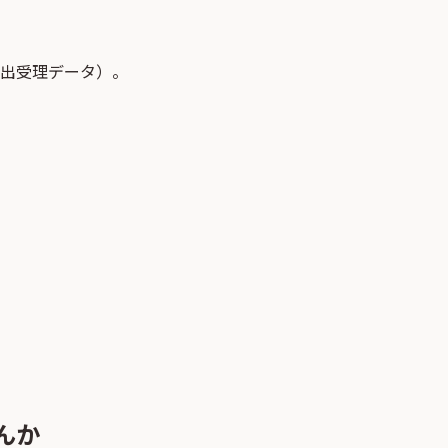
届出受理データ）。
んか