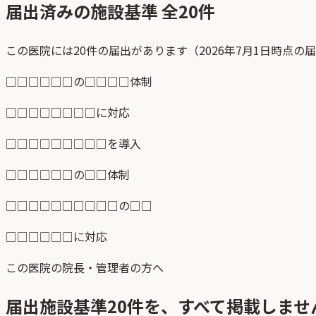
届出済みの施設基準 全
20
件
この医院には20件の届出があります（2026年7月1日時点の
□□□□□□の□□□□体制
□□□□□□□□に対応
□□□□□□□□□を導入
□□□□□□の□□体制
□□□□□□□□□□の□□
□□□□□□に対応
この医院の院長・管理者の方へ
届出施設基準
20
件を、すべて掲載しませ