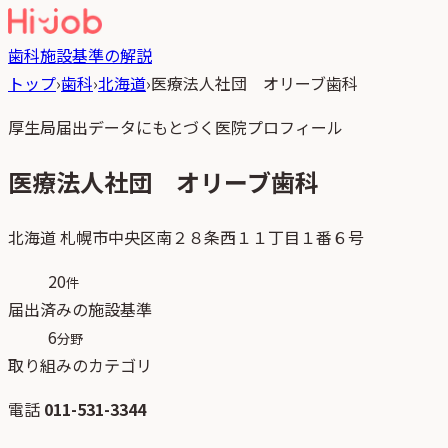
歯科
施設基準の解説
トップ
›
歯科
›
北海道
›
医療法人社団 オリーブ歯科
厚生局届出データにもとづく医院プロフィール
医療法人社団 オリーブ歯科
北海道
札幌市中央区南２８条西１１丁目１番６号
20
件
届出済みの施設基準
6
分野
取り組みのカテゴリ
電話
011-531-3344