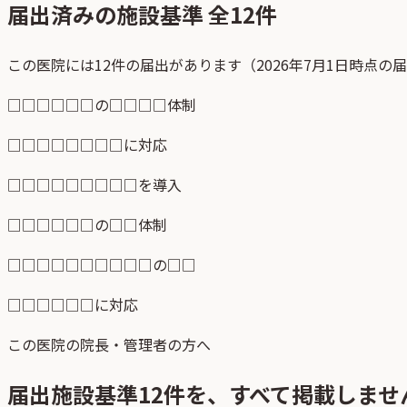
届出済みの施設基準 全
12
件
この医院には12件の届出があります（2026年7月1日時点の
□□□□□□の□□□□体制
□□□□□□□□に対応
□□□□□□□□□を導入
□□□□□□の□□体制
□□□□□□□□□□の□□
□□□□□□に対応
この医院の院長・管理者の方へ
届出施設基準
12
件を、すべて掲載しませ