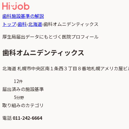
歯科
施設基準の解説
トップ
›
歯科
›
北海道
›
歯科オムニデンティックス
厚生局届出データにもとづく医院プロフィール
歯科オムニデンティックス
北海道
札幌市中央区南１条西３丁目８番地札幌アメリカ屋ビ
12
件
届出済みの施設基準
5
分野
取り組みのカテゴリ
電話
011-242-6664