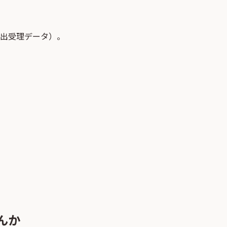
届出受理データ）。
んか