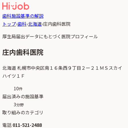
歯科
施設基準の解説
トップ
›
歯科
›
北海道
›
庄内歯科医院
厚生局届出データにもとづく医院プロフィール
庄内歯科医院
北海道
札幌市中央区南１６条西９丁目２ー２１ＭＳスカイ
ハイツ１Ｆ
10
件
届出済みの施設基準
3
分野
取り組みのカテゴリ
電話
011-521-2488