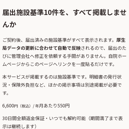
届出施設基準
10
件を、すべて掲載しませ
んか
ご契約後、
届出済みの施設基準がすべて表示されます。
厚生
局データの更新に合わせて自動で反映
されるので、届出のた
びに管理会社へ修正を依頼する手間がありません。自院ホー
ムページからこのページへリンクを一度貼るだけです。
本サービスが掲載するのは施設基準です。明細書の発行状
況・保険外負担など、ほかの掲示事項は別途掲載が必要で
す。
6,600
月あたり
550
円
円（税込）/ 年
30日間全額返金保証・いつでも解約可能（期間満了まで表
示は継続します）