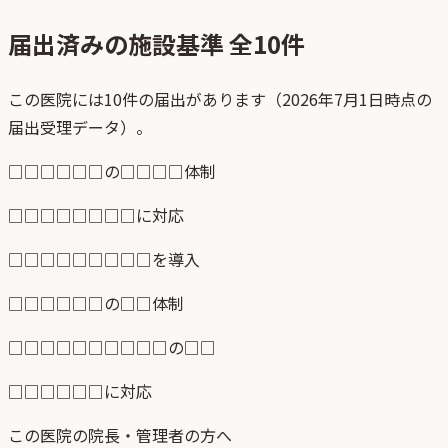
届出済みの施設基準 全
10
件
この医院には10件の届出があります（2026年7月1日時点の
届出受理データ）。
□□□□□□の□□□□体制
□□□□□□□□に対応
□□□□□□□□□を導入
□□□□□□の□□体制
□□□□□□□□□□の□□
□□□□□□に対応
この医院の院長・管理者の方へ