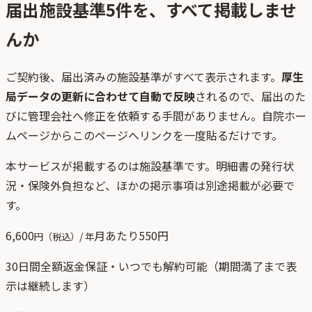
届出施設基準
5
件を、すべて掲載しませ
んか
ご契約後、
届出済みの施設基準がすべて表示されます。
厚生
局データの更新に合わせて自動で反映
されるので、届出のた
びに管理会社へ修正を依頼する手間がありません。自院ホー
ムページからこのページへリンクを一度貼るだけです。
本サービスが掲載するのは施設基準です。明細書の発行状
況・保険外負担など、ほかの掲示事項は別途掲載が必要で
す。
6,600
月あたり
550
円
円（税込）/ 年
30日間全額返金保証・いつでも解約可能（期間満了まで表
示は継続します）