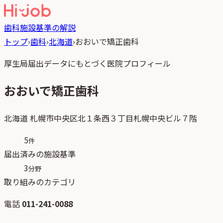
歯科
施設基準の解説
トップ
›
歯科
›
北海道
›
おおいで矯正歯科
厚生局届出データにもとづく医院プロフィール
おおいで矯正歯科
北海道
札幌市中央区北１条西３丁目札幌中央ビル７階
5
件
届出済みの施設基準
3
分野
取り組みのカテゴリ
電話
011-241-0088