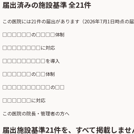
届出済みの施設基準 全
21
件
この医院には21件の届出があります（2026年7月1日時点の
□□□□□□の□□□□体制
□□□□□□□□に対応
□□□□□□□□□を導入
□□□□□□の□□体制
□□□□□□□□□□の□□
□□□□□□に対応
この医院の院長・管理者の方へ
届出施設基準
21
件を、すべて掲載しませ