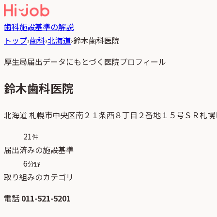
歯科
施設基準の解説
トップ
›
歯科
›
北海道
›
鈴木歯科医院
厚生局届出データにもとづく医院プロフィール
鈴木歯科医院
北海道
札幌市中央区南２１条西８丁目２番地１５号ＳＲ札幌
21
件
届出済みの施設基準
6
分野
取り組みのカテゴリ
電話
011-521-5201