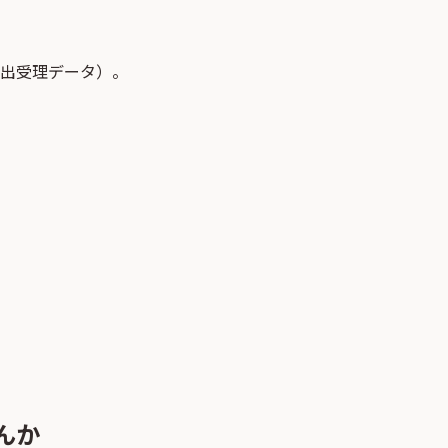
届出受理データ）。
んか