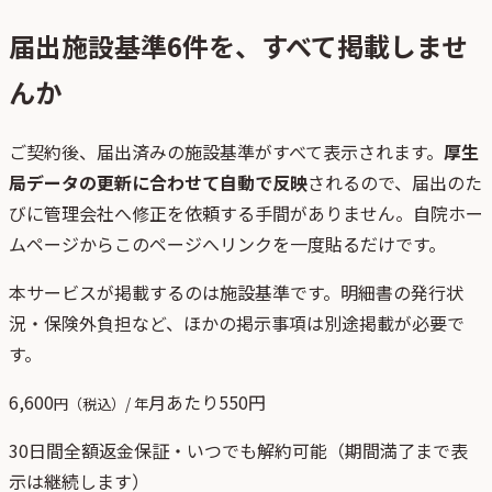
届出施設基準
6
件を、すべて掲載しませ
んか
ご契約後、
届出済みの施設基準がすべて表示されます。
厚生
局データの更新に合わせて自動で反映
されるので、届出のた
びに管理会社へ修正を依頼する手間がありません。自院ホー
ムページからこのページへリンクを一度貼るだけです。
本サービスが掲載するのは施設基準です。明細書の発行状
況・保険外負担など、ほかの掲示事項は別途掲載が必要で
す。
6,600
月あたり
550
円
円（税込）/ 年
30日間全額返金保証・いつでも解約可能（期間満了まで表
示は継続します）