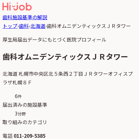
歯科
施設基準の解説
トップ
›
歯科
›
北海道
›
歯科オムニデンティックスＪＲタワー
厚生局届出データにもとづく医院プロフィール
歯科オムニデンティックスＪＲタワー
北海道
札幌市中央区北５条西２丁目ＪＲタワーオフィスプ
ラザ札幌８Ｆ
6
件
届出済みの施設基準
3
分野
取り組みのカテゴリ
電話
011-209-5385