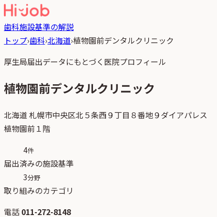
歯科
施設基準の解説
トップ
›
歯科
›
北海道
›
植物園前デンタルクリニック
厚生局届出データにもとづく医院プロフィール
植物園前デンタルクリニック
北海道
札幌市中央区北５条西９丁目８番地９ダイアパレス
植物園前１階
4
件
届出済みの施設基準
3
分野
取り組みのカテゴリ
電話
011-272-8148