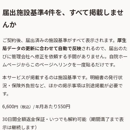
届出施設基準
4
件を、すべて掲載しませ
んか
ご契約後、
届出済みの施設基準がすべて表示されます。
厚生
局データの更新に合わせて自動で反映
されるので、届出のた
びに管理会社へ修正を依頼する手間がありません。自院ホー
ムページからこのページへリンクを一度貼るだけです。
本サービスが掲載するのは施設基準です。明細書の発行状
況・保険外負担など、ほかの掲示事項は別途掲載が必要で
す。
6,600
月あたり
550
円
円（税込）/ 年
30日間全額返金保証・いつでも解約可能（期間満了まで表
示は継続します）