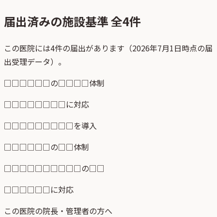
届出済みの施設基準 全
4
件
この医院には4件の届出があります（2026年7月1日時点の届
出受理データ）。
□□□□□□の□□□□体制
□□□□□□□□に対応
□□□□□□□□□を導入
□□□□□□の□□体制
□□□□□□□□□□の□□
□□□□□□に対応
この医院の院長・管理者の方へ