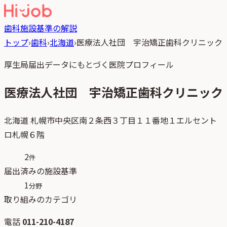
歯科
施設基準の解説
トップ
›
歯科
›
北海道
›
医療法人社団 宇治矯正歯科クリニック
厚生局届出データにもとづく医院プロフィール
医療法人社団 宇治矯正歯科クリニック
北海道
札幌市中央区南２条西３丁目１１番地１エルセント
ロ札幌６階
2
件
届出済みの施設基準
1
分野
取り組みのカテゴリ
電話
011-210-4187