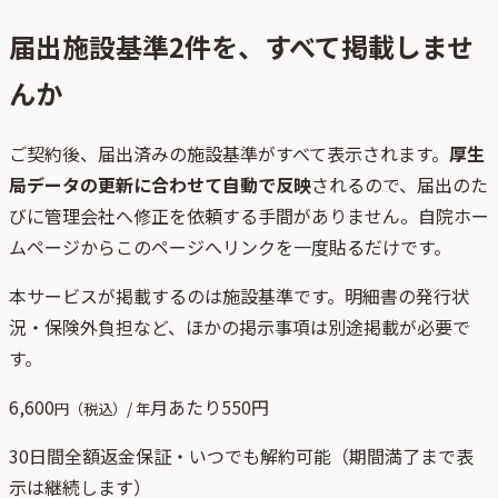
届出施設基準
2
件を、すべて掲載しませ
んか
ご契約後、
届出済みの施設基準がすべて表示されます。
厚生
局データの更新に合わせて自動で反映
されるので、届出のた
びに管理会社へ修正を依頼する手間がありません。自院ホー
ムページからこのページへリンクを一度貼るだけです。
本サービスが掲載するのは施設基準です。明細書の発行状
況・保険外負担など、ほかの掲示事項は別途掲載が必要で
す。
6,600
月あたり
550
円
円（税込）/ 年
30日間全額返金保証・いつでも解約可能（期間満了まで表
示は継続します）