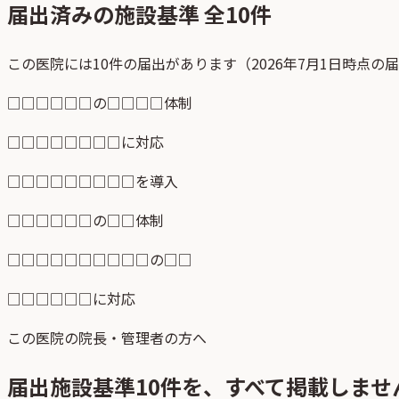
届出済みの施設基準 全
10
件
この医院には10件の届出があります（2026年7月1日時点の
□□□□□□の□□□□体制
□□□□□□□□に対応
□□□□□□□□□を導入
□□□□□□の□□体制
□□□□□□□□□□の□□
□□□□□□に対応
この医院の院長・管理者の方へ
届出施設基準
10
件を、すべて掲載しませ