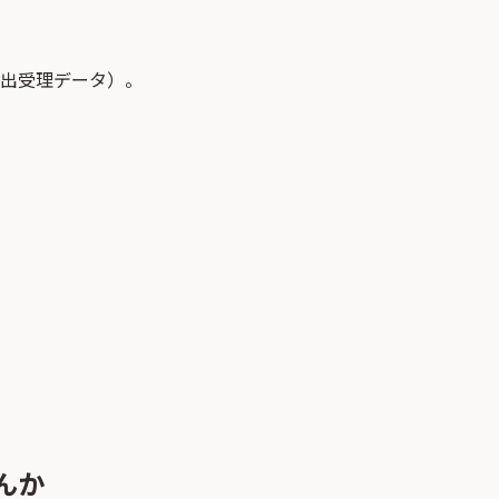
届出受理データ）。
んか