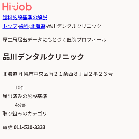
歯科
施設基準の解説
トップ
›
歯科
›
北海道
›
品川デンタルクリニック
厚生局届出データにもとづく医院プロフィール
品川デンタルクリニック
北海道
札幌市中央区南２１条西８丁目２番２３号
10
件
届出済みの施設基準
4
分野
取り組みのカテゴリ
電話
011-530-3333