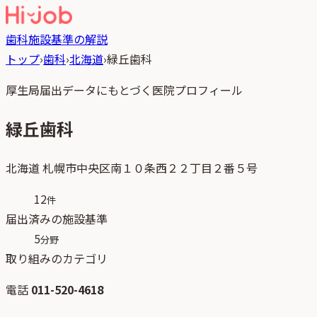
歯科
施設基準の解説
トップ
›
歯科
›
北海道
›
緑丘歯科
厚生局届出データにもとづく医院プロフィール
緑丘歯科
北海道
札幌市中央区南１０条西２２丁目２番５号
12
件
届出済みの施設基準
5
分野
取り組みのカテゴリ
電話
011-520-4618