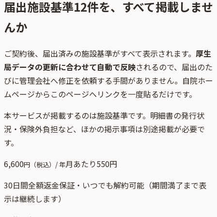
届出施設基準
12
件を、すべて掲載しませ
んか
ご契約後、
届出済みの施設基準がすべて表示されます。
厚生
局データの更新に合わせて自動で反映
されるので、届出のた
びに管理会社へ修正を依頼する手間がありません。自院ホー
ムページからこのページへリンクを一度貼るだけです。
本サービスが掲載するのは施設基準です。明細書の発行状
況・保険外負担など、ほかの掲示事項は別途掲載が必要で
す。
6,600
月あたり
550
円
円（税込）/ 年
30日間全額返金保証・いつでも解約可能（期間満了まで表
示は継続します）