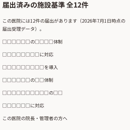
届出済みの施設基準 全
12
件
この医院には12件の届出があります（2026年7月1日時点の
届出受理データ）。
□□□□□□の□□□□体制
□□□□□□□□に対応
□□□□□□□□□を導入
□□□□□□の□□体制
□□□□□□□□□□の□□
□□□□□□に対応
この医院の院長・管理者の方へ