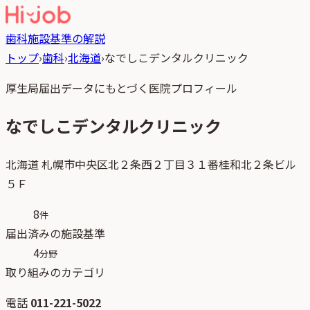
歯科
施設基準の解説
トップ
›
歯科
›
北海道
›
なでしこデンタルクリニック
厚生局届出データにもとづく医院プロフィール
なでしこデンタルクリニック
北海道
札幌市中央区北２条西２丁目３１番桂和北２条ビル
５Ｆ
8
件
届出済みの施設基準
4
分野
取り組みのカテゴリ
電話
011-221-5022