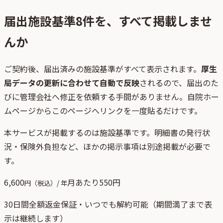
届出施設基準
8
件を、すべて掲載しませ
んか
ご契約後、
届出済みの施設基準がすべて表示されます。
厚生
局データの更新に合わせて自動で反映
されるので、届出のた
びに管理会社へ修正を依頼する手間がありません。自院ホー
ムページからこのページへリンクを一度貼るだけです。
本サービスが掲載するのは施設基準です。明細書の発行状
況・保険外負担など、ほかの掲示事項は別途掲載が必要で
す。
6,600
月あたり
550
円
円（税込）/ 年
30日間全額返金保証・いつでも解約可能（期間満了まで表
示は継続します）