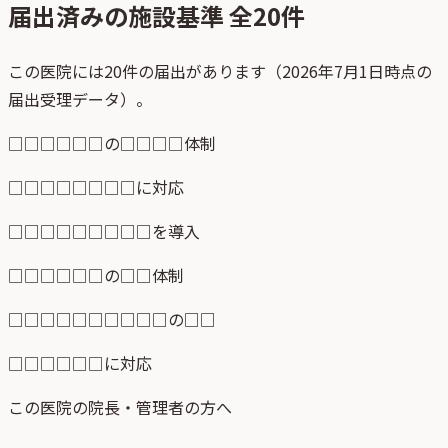
届出済みの施設基準 全
20
件
この医院には20件の届出があります（2026年7月1日時点の
届出受理データ）。
□□□□□□の□□□□体制
□□□□□□□□に対応
□□□□□□□□□を導入
□□□□□□の□□体制
□□□□□□□□□□の□□
□□□□□□に対応
この医院の院長・管理者の方へ