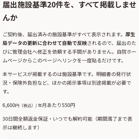
届出施設基準
20
件を、すべて掲載しませ
んか
ご契約後、
届出済みの施設基準がすべて表示されます。
厚生
局データの更新に合わせて自動で反映
されるので、届出のた
びに管理会社へ修正を依頼する手間がありません。自院ホー
ムページからこのページへリンクを一度貼るだけです。
本サービスが掲載するのは施設基準です。明細書の発行状
況・保険外負担など、ほかの掲示事項は別途掲載が必要で
す。
6,600
月あたり
550
円
円（税込）/ 年
30日間全額返金保証・いつでも解約可能（期間満了まで表
示は継続します）