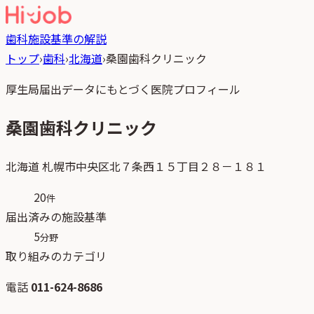
歯科
施設基準の解説
トップ
›
歯科
›
北海道
›
桑園歯科クリニック
厚生局届出データにもとづく医院プロフィール
桑園歯科クリニック
北海道
札幌市中央区北７条西１５丁目２８－１８１
20
件
届出済みの施設基準
5
分野
取り組みのカテゴリ
電話
011-624-8686