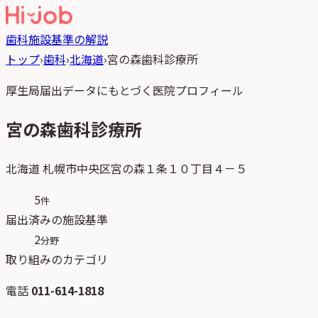
歯科
施設基準の解説
トップ
›
歯科
›
北海道
›
宮の森歯科診療所
厚生局届出データにもとづく医院プロフィール
宮の森歯科診療所
北海道
札幌市中央区宮の森１条１０丁目４－５
5
件
届出済みの施設基準
2
分野
取り組みのカテゴリ
電話
011-614-1818