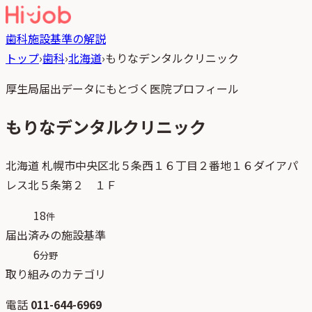
歯科
施設基準の解説
トップ
›
歯科
›
北海道
›
もりなデンタルクリニック
厚生局届出データにもとづく医院プロフィール
もりなデンタルクリニック
北海道
札幌市中央区北５条西１６丁目２番地１６ダイアパ
レス北５条第２ １Ｆ
18
件
届出済みの施設基準
6
分野
取り組みのカテゴリ
電話
011-644-6969