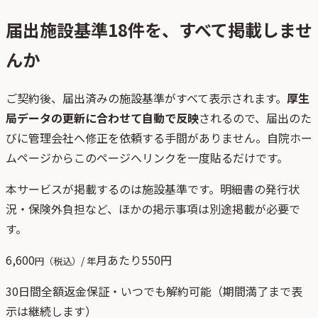
届出施設基準
18
件を、すべて掲載しませ
んか
ご契約後、
届出済みの施設基準がすべて表示されます。
厚生
局データの更新に合わせて自動で反映
されるので、届出のた
びに管理会社へ修正を依頼する手間がありません。自院ホー
ムページからこのページへリンクを一度貼るだけです。
本サービスが掲載するのは施設基準です。明細書の発行状
況・保険外負担など、ほかの掲示事項は別途掲載が必要で
す。
6,600
月あたり
550
円
円（税込）/ 年
30日間全額返金保証・いつでも解約可能（期間満了まで表
示は継続します）