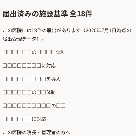
届出済みの施設基準 全
18
件
この医院には18件の届出があります（2026年7月1日時点の
届出受理データ）。
□□□□□□の□□□□体制
□□□□□□□□に対応
□□□□□□□□□を導入
□□□□□□の□□体制
□□□□□□□□□□の□□
□□□□□□に対応
この医院の院長・管理者の方へ