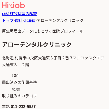
歯科
施設基準の解説
トップ
›
歯科
›
北海道
›
アローデンタルクリニック
厚生局届出データにもとづく医院プロフィール
アローデンタルクリニック
北海道
札幌市中央区大通東３丁目２番３アルファスクエア
大通東３ ２階
10
件
届出済みの施設基準
4
分野
取り組みのカテゴリ
電話
011-233-5557