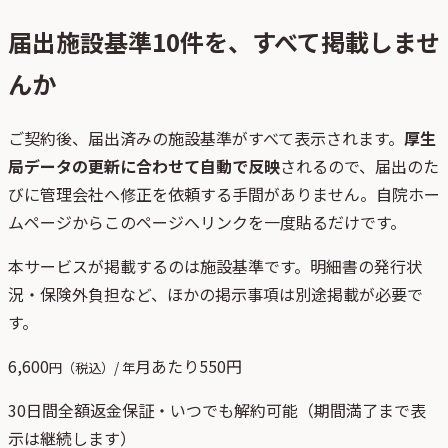
届出施設基準
10
件を、すべて掲載しませ
んか
ご契約後、
届出済みの施設基準がすべて表示されます。
厚生
局データの更新に合わせて自動で反映
されるので、届出のた
びに管理会社へ修正を依頼する手間がありません。自院ホー
ムページからこのページへリンクを一度貼るだけです。
本サービスが掲載するのは施設基準です。明細書の発行状
況・保険外負担など、ほかの掲示事項は別途掲載が必要で
す。
6,600
月あたり
550
円
円（税込）/ 年
30日間全額返金保証・いつでも解約可能（期間満了まで表
示は継続します）