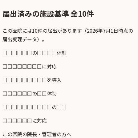
届出済みの施設基準 全
10
件
この医院には10件の届出があります（2026年7月1日時点の
届出受理データ）。
□□□□□□の□□□□体制
□□□□□□□□に対応
□□□□□□□□□を導入
□□□□□□の□□体制
□□□□□□□□□□の□□
□□□□□□に対応
この医院の院長・管理者の方へ