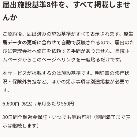
届出施設基準
8
件を、すべて掲載しませ
んか
ご契約後、
届出済みの施設基準がすべて表示されます。
厚生
局データの更新に合わせて自動で反映
されるので、届出のた
びに管理会社へ修正を依頼する手間がありません。自院ホー
ムページからこのページへリンクを一度貼るだけです。
本サービスが掲載するのは施設基準です。明細書の発行状
況・保険外負担など、ほかの掲示事項は別途掲載が必要で
す。
6,600
月あたり
550
円
円（税込）/ 年
30日間全額返金保証・いつでも解約可能（期間満了まで表
示は継続します）