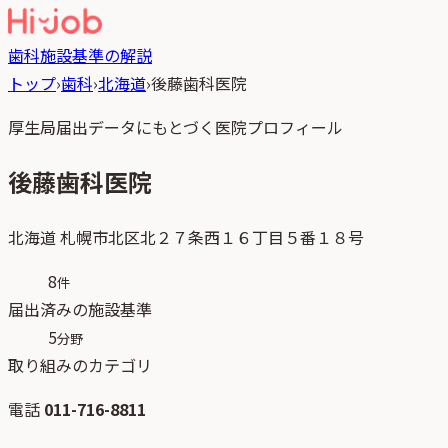
歯科
施設基準の解説
トップ
›
歯科
›
北海道
›
後藤歯科医院
厚生局届出データにもとづく医院プロフィール
後藤歯科医院
北海道
札幌市北区北２７条西１６丁目５番１８号
8
件
届出済みの施設基準
5
分野
取り組みのカテゴリ
電話
011-716-8811