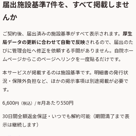
届出施設基準
7
件を、すべて掲載しませ
んか
ご契約後、
届出済みの施設基準がすべて表示されます。
厚生
局データの更新に合わせて自動で反映
されるので、届出のた
びに管理会社へ修正を依頼する手間がありません。自院ホー
ムページからこのページへリンクを一度貼るだけです。
本サービスが掲載するのは施設基準です。明細書の発行状
況・保険外負担など、ほかの掲示事項は別途掲載が必要で
す。
6,600
月あたり
550
円
円（税込）/ 年
30日間全額返金保証・いつでも解約可能（期間満了まで表
示は継続します）