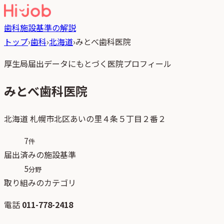
歯科
施設基準の解説
トップ
›
歯科
›
北海道
›
みとべ歯科医院
厚生局届出データにもとづく医院プロフィール
みとべ歯科医院
北海道
札幌市北区あいの里４条５丁目２番２
7
件
届出済みの施設基準
5
分野
取り組みのカテゴリ
電話
011-778-2418