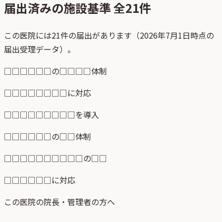
届出済みの施設基準 全
21
件
この医院には21件の届出があります（2026年7月1日時点の
届出受理データ）。
□□□□□□の□□□□体制
□□□□□□□□に対応
□□□□□□□□□を導入
□□□□□□の□□体制
□□□□□□□□□□の□□
□□□□□□に対応
この医院の院長・管理者の方へ