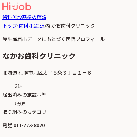
歯科
施設基準の解説
トップ
›
歯科
›
北海道
›
なかお歯科クリニック
厚生局届出データにもとづく医院プロフィール
なかお歯科クリニック
北海道
札幌市北区太平５条３丁目１－６
21
件
届出済みの施設基準
6
分野
取り組みのカテゴリ
電話
011-773-8020