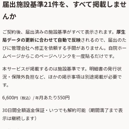
届出施設基準
21
件を、すべて掲載しませ
んか
ご契約後、
届出済みの施設基準がすべて表示されます。
厚生
局データの更新に合わせて自動で反映
されるので、届出のた
びに管理会社へ修正を依頼する手間がありません。自院ホー
ムページからこのページへリンクを一度貼るだけです。
本サービスが掲載するのは施設基準です。明細書の発行状
況・保険外負担など、ほかの掲示事項は別途掲載が必要で
す。
6,600
月あたり
550
円
円（税込）/ 年
30日間全額返金保証・いつでも解約可能（期間満了まで表
示は継続します）