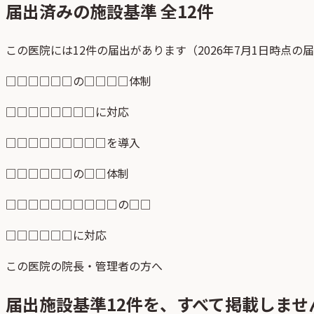
届出済みの施設基準 全
12
件
この医院には12件の届出があります（2026年7月1日時点の
□□□□□□の□□□□体制
□□□□□□□□に対応
□□□□□□□□□を導入
□□□□□□の□□体制
□□□□□□□□□□の□□
□□□□□□に対応
この医院の院長・管理者の方へ
届出施設基準
12
件を、すべて掲載しませ