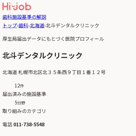
歯科
施設基準の解説
トップ
›
歯科
›
北海道
›
北斗デンタルクリニック
厚生局届出データにもとづく医院プロフィール
北斗デンタルクリニック
北海道
札幌市北区北３５条西９丁目１番１２号
12
件
届出済みの施設基準
5
分野
取り組みのカテゴリ
電話
011-738-5548