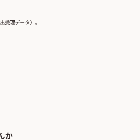
届出受理データ）。
んか