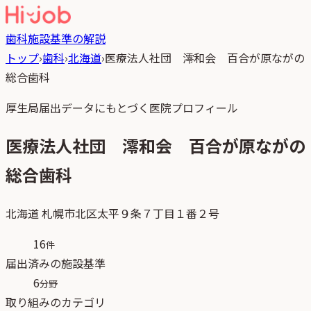
歯科
施設基準の解説
トップ
›
歯科
›
北海道
›
医療法人社団 澪和会 百合が原ながの
総合歯科
厚生局届出データにもとづく医院プロフィール
医療法人社団 澪和会 百合が原ながの
総合歯科
北海道
札幌市北区太平９条７丁目１番２号
16
件
届出済みの施設基準
6
分野
取り組みのカテゴリ