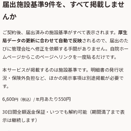
届出施設基準
9
件を、すべて掲載しませ
んか
ご契約後、
届出済みの施設基準がすべて表示されます。
厚生
局データの更新に合わせて自動で反映
されるので、届出のた
びに管理会社へ修正を依頼する手間がありません。自院ホー
ムページからこのページへリンクを一度貼るだけです。
本サービスが掲載するのは施設基準です。明細書の発行状
況・保険外負担など、ほかの掲示事項は別途掲載が必要で
す。
6,600
月あたり
550
円
円（税込）/ 年
30日間全額返金保証・いつでも解約可能（期間満了まで表
示は継続します）