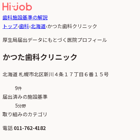
歯科
施設基準の解説
トップ
›
歯科
›
北海道
›
かつた歯科クリニック
厚生局届出データにもとづく医院プロフィール
かつた歯科クリニック
北海道
札幌市北区新川４条１７丁目６番１５号
9
件
届出済みの施設基準
5
分野
取り組みのカテゴリ
電話
011-762-4182