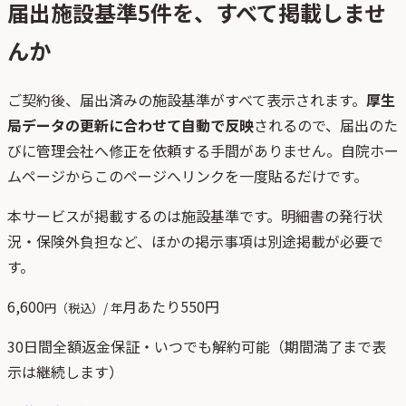
届出施設基準
5
件を、すべて掲載しませ
んか
ご契約後、
届出済みの施設基準がすべて表示されます。
厚生
局データの更新に合わせて自動で反映
されるので、届出のた
びに管理会社へ修正を依頼する手間がありません。自院ホー
ムページからこのページへリンクを一度貼るだけです。
本サービスが掲載するのは施設基準です。明細書の発行状
況・保険外負担など、ほかの掲示事項は別途掲載が必要で
す。
6,600
月あたり
550
円
円（税込）/ 年
30日間全額返金保証・いつでも解約可能（期間満了まで表
示は継続します）