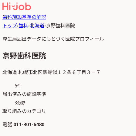
歯科
施設基準の解説
トップ
›
歯科
›
北海道
›
京野歯科医院
厚生局届出データにもとづく医院プロフィール
京野歯科医院
北海道
札幌市北区新琴似１２条６丁目３－７
5
件
届出済みの施設基準
3
分野
取り組みのカテゴリ
電話
011-301-6480