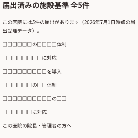
届出済みの施設基準 全
5
件
この医院には5件の届出があります（2026年7月1日時点の届
出受理データ）。
□□□□□□の□□□□体制
□□□□□□□□に対応
□□□□□□□□□を導入
□□□□□□の□□体制
□□□□□□□□□□の□□
□□□□□□に対応
この医院の院長・管理者の方へ