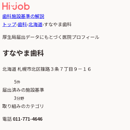
歯科
施設基準の解説
トップ
›
歯科
›
北海道
›
すなやま歯科
厚生局届出データにもとづく医院プロフィール
すなやま歯科
北海道
札幌市北区篠路３条７丁目９－１６
5
件
届出済みの施設基準
3
分野
取り組みのカテゴリ
電話
011-771-4646