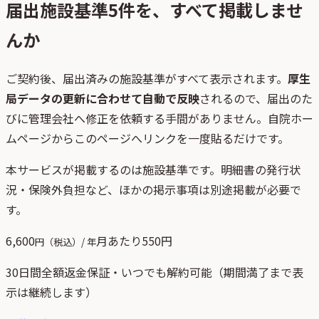
届出施設基準
5
件を、すべて掲載しませ
んか
ご契約後、
届出済みの施設基準がすべて表示されます。
厚生
局データの更新に合わせて自動で反映
されるので、届出のた
びに管理会社へ修正を依頼する手間がありません。自院ホー
ムページからこのページへリンクを一度貼るだけです。
本サービスが掲載するのは施設基準です。明細書の発行状
況・保険外負担など、ほかの掲示事項は別途掲載が必要で
す。
6,600
月あたり
550
円
円（税込）/ 年
30日間全額返金保証・いつでも解約可能（期間満了まで表
示は継続します）