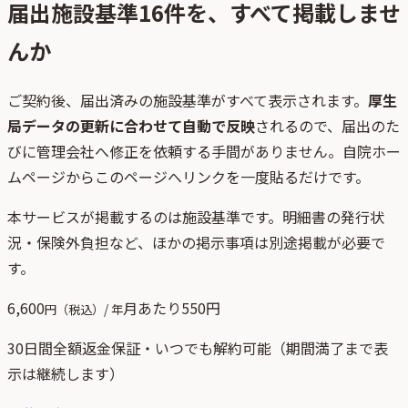
届出施設基準
16
件を、すべて掲載しませ
んか
ご契約後、
届出済みの施設基準がすべて表示されます。
厚生
局データの更新に合わせて自動で反映
されるので、届出のた
びに管理会社へ修正を依頼する手間がありません。自院ホー
ムページからこのページへリンクを一度貼るだけです。
本サービスが掲載するのは施設基準です。明細書の発行状
況・保険外負担など、ほかの掲示事項は別途掲載が必要で
す。
6,600
月あたり
550
円
円（税込）/ 年
30日間全額返金保証・いつでも解約可能（期間満了まで表
示は継続します）