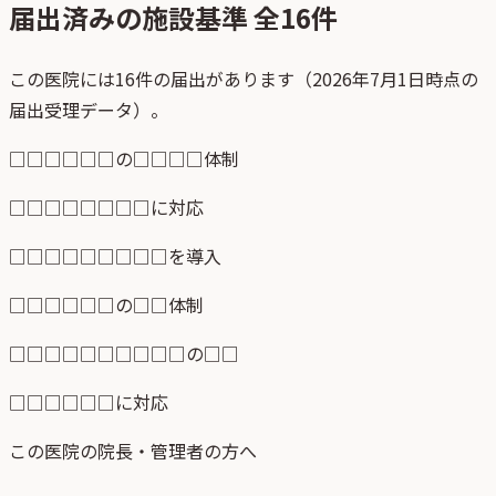
届出済みの施設基準 全
16
件
この医院には16件の届出があります（2026年7月1日時点の
届出受理データ）。
□□□□□□の□□□□体制
□□□□□□□□に対応
□□□□□□□□□を導入
□□□□□□の□□体制
□□□□□□□□□□の□□
□□□□□□に対応
この医院の院長・管理者の方へ