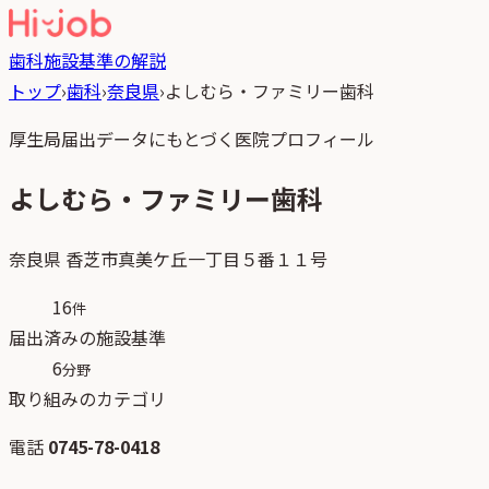
歯科
施設基準の解説
トップ
›
歯科
›
奈良県
›
よしむら・ファミリー歯科
厚生局届出データにもとづく医院プロフィール
よしむら・ファミリー歯科
奈良県
香芝市真美ケ丘一丁目５番１１号
16
件
届出済みの施設基準
6
分野
取り組みのカテゴリ
電話
0745-78-0418