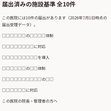
届出済みの施設基準 全
10
件
この医院には10件の届出があります（2026年7月1日時点の
届出受理データ）。
□□□□□□の□□□□体制
□□□□□□□□に対応
□□□□□□□□□を導入
□□□□□□の□□体制
□□□□□□□□□□の□□
□□□□□□に対応
この医院の院長・管理者の方へ