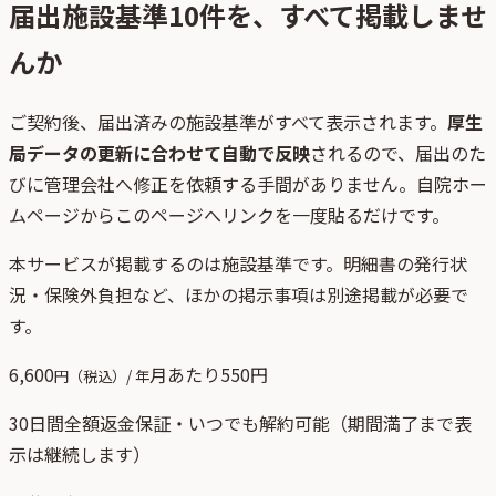
届出施設基準
10
件を、すべて掲載しませ
んか
ご契約後、
届出済みの施設基準がすべて表示されます。
厚生
局データの更新に合わせて自動で反映
されるので、届出のた
びに管理会社へ修正を依頼する手間がありません。自院ホー
ムページからこのページへリンクを一度貼るだけです。
本サービスが掲載するのは施設基準です。明細書の発行状
況・保険外負担など、ほかの掲示事項は別途掲載が必要で
す。
6,600
月あたり
550
円
円（税込）/ 年
30日間全額返金保証・いつでも解約可能（期間満了まで表
示は継続します）