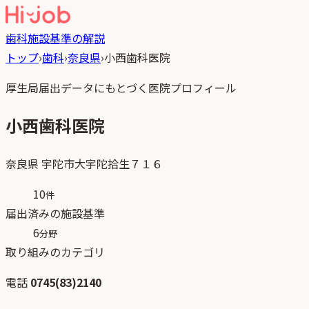
歯科
施設基準の解説
トップ
›
歯科
›
奈良県
›
小西歯科医院
厚生局届出データにもとづく医院プロフィール
小西歯科医院
奈良県
宇陀市大宇陀拾生７１６
10
件
届出済みの施設基準
6
分野
取り組みのカテゴリ
電話
0745(83)2140