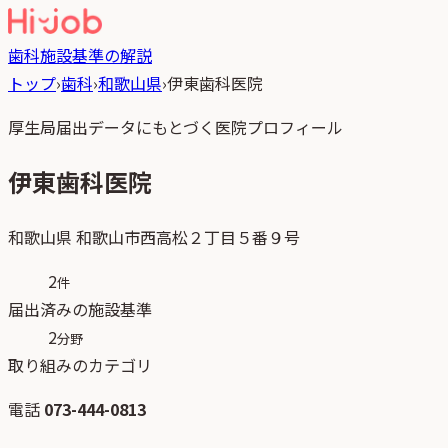
歯科
施設基準の解説
トップ
›
歯科
›
和歌山県
›
伊東歯科医院
厚生局届出データにもとづく医院プロフィール
伊東歯科医院
和歌山県
和歌山市西高松２丁目５番９号
2
件
届出済みの施設基準
2
分野
取り組みのカテゴリ
電話
073-444-0813