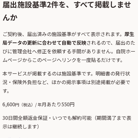
届出施設基準
2
件を、すべて掲載しませ
んか
ご契約後、
届出済みの施設基準がすべて表示されます。
厚生
局データの更新に合わせて自動で反映
されるので、届出のた
びに管理会社へ修正を依頼する手間がありません。自院ホー
ムページからこのページへリンクを一度貼るだけです。
本サービスが掲載するのは施設基準です。明細書の発行状
況・保険外負担など、ほかの掲示事項は別途掲載が必要で
す。
6,600
月あたり
550
円
円（税込）/ 年
30日間全額返金保証・いつでも解約可能（期間満了まで表
示は継続します）