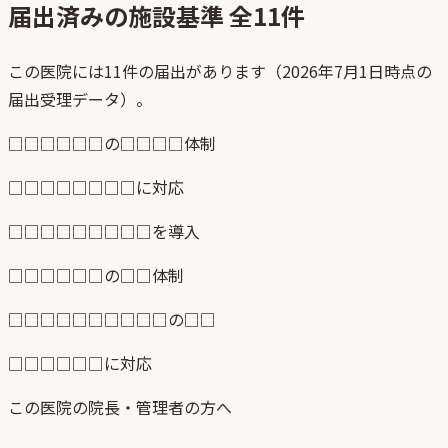
届出済みの施設基準 全
11
件
この医院には11件の届出があります（2026年7月1日時点の
届出受理データ）。
□□□□□□の□□□□体制
□□□□□□□□に対応
□□□□□□□□□を導入
□□□□□□の□□体制
□□□□□□□□□□の□□
□□□□□□に対応
この医院の院長・管理者の方へ