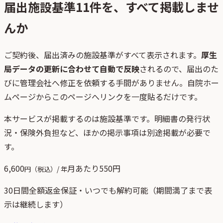
届出施設基準
11
件を、すべて掲載しませ
んか
ご契約後、
届出済みの施設基準がすべて表示されます。
厚生
局データの更新に合わせて自動で反映
されるので、届出のた
びに管理会社へ修正を依頼する手間がありません。自院ホー
ムページからこのページへリンクを一度貼るだけです。
本サービスが掲載するのは施設基準です。明細書の発行状
況・保険外負担など、ほかの掲示事項は別途掲載が必要で
す。
6,600
月あたり
550
円
円（税込）/ 年
30日間全額返金保証・いつでも解約可能（期間満了まで表
示は継続します）