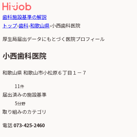
歯科
施設基準の解説
トップ
›
歯科
›
和歌山県
›
小西歯科医院
厚生局届出データにもとづく医院プロフィール
小西歯科医院
和歌山県
和歌山市小松原６丁目１－７
11
件
届出済みの施設基準
5
分野
取り組みのカテゴリ
電話
073-425-2460