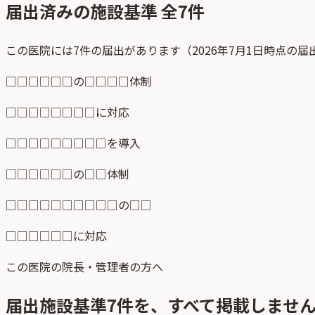
届出済みの施設基準 全
7
件
この医院には7件の届出があります（2026年7月1日時点の
□□□□□□の□□□□体制
□□□□□□□□に対応
□□□□□□□□□を導入
□□□□□□の□□体制
□□□□□□□□□□の□□
□□□□□□に対応
この医院の院長・管理者の方へ
届出施設基準
7
件を、すべて掲載しませ