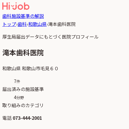
歯科
施設基準の解説
トップ
›
歯科
›
和歌山県
›
滝本歯科医院
厚生局届出データにもとづく医院プロフィール
滝本歯科医院
和歌山県
和歌山市毛見６０
7
件
届出済みの施設基準
4
分野
取り組みのカテゴリ
電話
073-444-2001