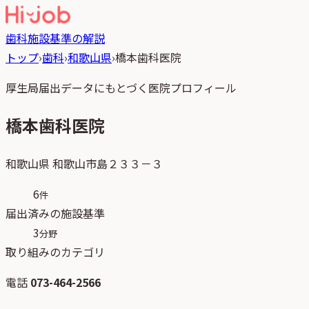
歯科
施設基準の解説
トップ
›
歯科
›
和歌山県
›
橋本歯科医院
厚生局届出データにもとづく医院プロフィール
橋本歯科医院
和歌山県
和歌山市島２３３－３
6
件
届出済みの施設基準
3
分野
取り組みのカテゴリ
電話
073-464-2566