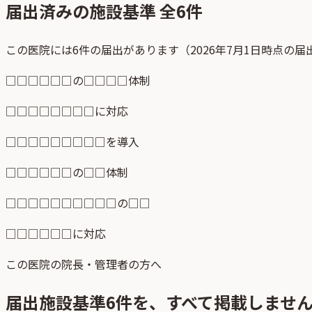
届出済みの施設基準 全
6
件
この医院には6件の届出があります（2026年7月1日時点の
□□□□□□の□□□□体制
□□□□□□□□に対応
□□□□□□□□□を導入
□□□□□□の□□体制
□□□□□□□□□□の□□
□□□□□□に対応
この医院の院長・管理者の方へ
届出施設基準
6
件を、すべて掲載しませ