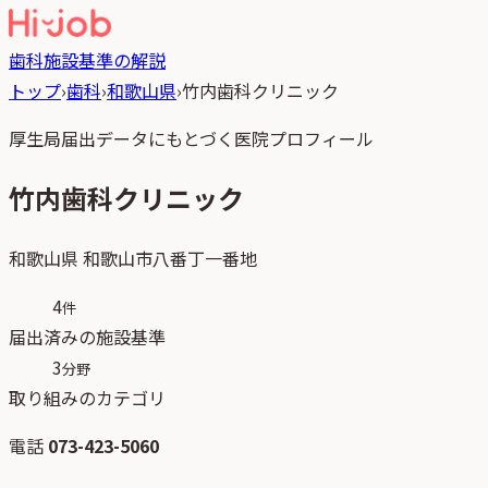
歯科
施設基準の解説
トップ
›
歯科
›
和歌山県
›
竹内歯科クリニック
厚生局届出データにもとづく医院プロフィール
竹内歯科クリニック
和歌山県
和歌山市八番丁一番地
4
件
届出済みの施設基準
3
分野
取り組みのカテゴリ
電話
073-423-5060