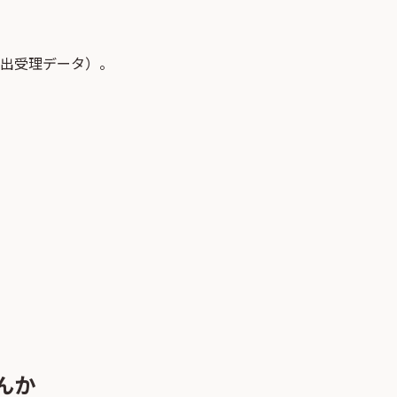
届出受理データ）。
んか