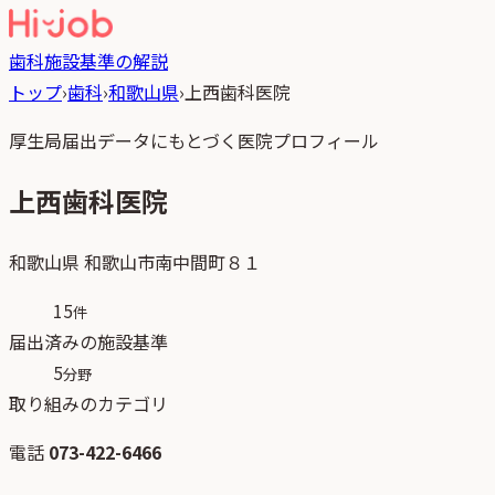
歯科
施設基準の解説
トップ
›
歯科
›
和歌山県
›
上西歯科医院
厚生局届出データにもとづく医院プロフィール
上西歯科医院
和歌山県
和歌山市南中間町８１
15
件
届出済みの施設基準
5
分野
取り組みのカテゴリ
電話
073-422-6466