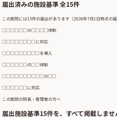
届出済みの施設基準 全
15
件
この医院には15件の届出があります（2026年7月1日時点の
□□□□□□の□□□□体制
□□□□□□□□に対応
□□□□□□□□□を導入
□□□□□□の□□体制
□□□□□□□□□□の□□
□□□□□□に対応
この医院の院長・管理者の方へ
届出施設基準
15
件を、すべて掲載しませ