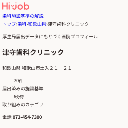
歯科
施設基準の解説
トップ
›
歯科
›
和歌山県
›
津守歯科クリニック
厚生局届出データにもとづく医院プロフィール
津守歯科クリニック
和歌山県
和歌山市土入２１－２１
20
件
届出済みの施設基準
6
分野
取り組みのカテゴリ
電話
073-454-7300