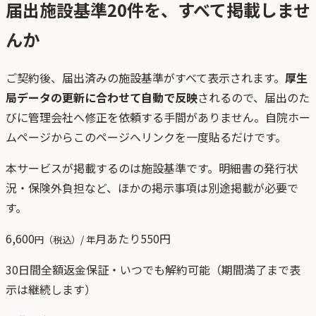
届出施設基準
20
件を、すべて掲載しませ
んか
ご契約後、
届出済みの施設基準がすべて表示されます。
厚生
局データの更新に合わせて自動で反映
されるので、届出のた
びに管理会社へ修正を依頼する手間がありません。自院ホー
ムページからこのページへリンクを一度貼るだけです。
本サービスが掲載するのは施設基準です。明細書の発行状
況・保険外負担など、ほかの掲示事項は別途掲載が必要で
す。
6,600
月あたり
550
円
円（税込）/ 年
30日間全額返金保証・いつでも解約可能（期間満了まで表
示は継続します）