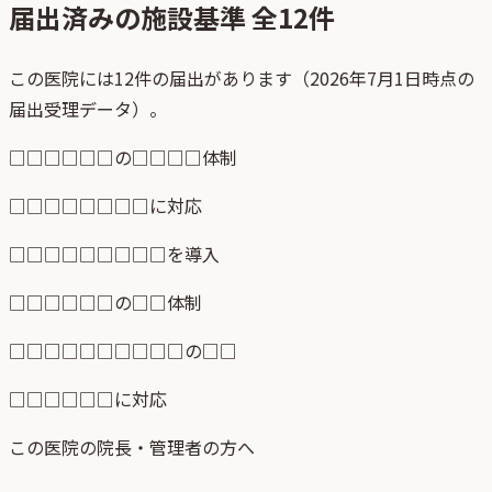
届出済みの施設基準 全
12
件
この医院には12件の届出があります（2026年7月1日時点の
届出受理データ）。
□□□□□□の□□□□体制
□□□□□□□□に対応
□□□□□□□□□を導入
□□□□□□の□□体制
□□□□□□□□□□の□□
□□□□□□に対応
この医院の院長・管理者の方へ