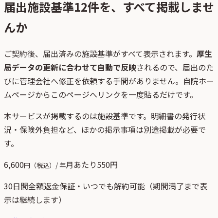
届出施設基準
12
件を、すべて掲載しませ
んか
ご契約後、
届出済みの施設基準がすべて表示されます。
厚生
局データの更新に合わせて自動で反映
されるので、届出のた
びに管理会社へ修正を依頼する手間がありません。自院ホー
ムページからこのページへリンクを一度貼るだけです。
本サービスが掲載するのは施設基準です。明細書の発行状
況・保険外負担など、ほかの掲示事項は別途掲載が必要で
す。
6,600
月あたり
550
円
円（税込）/ 年
30日間全額返金保証・いつでも解約可能（期間満了まで表
示は継続します）