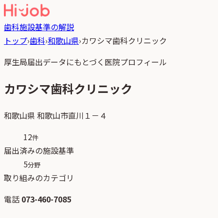
歯科
施設基準の解説
トップ
›
歯科
›
和歌山県
›
カワシマ歯科クリニック
厚生局届出データにもとづく医院プロフィール
カワシマ歯科クリニック
和歌山県
和歌山市直川１－４
12
件
届出済みの施設基準
5
分野
取り組みのカテゴリ
電話
073-460-7085