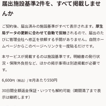
届出施設基準
2
件を、すべて掲載しませ
んか
ご契約後、
届出済みの施設基準がすべて表示されます。
厚生
局データの更新に合わせて自動で反映
されるので、届出のた
びに管理会社へ修正を依頼する手間がありません。自院ホー
ムページからこのページへリンクを一度貼るだけです。
本サービスが掲載するのは施設基準です。明細書の発行状
況・保険外負担など、ほかの掲示事項は別途掲載が必要で
す。
6,600
月あたり
550
円
円（税込）/ 年
30日間全額返金保証・いつでも解約可能（期間満了まで表
示は継続します）