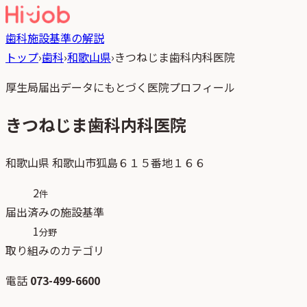
歯科
施設基準の解説
トップ
›
歯科
›
和歌山県
›
きつねじま歯科内科医院
厚生局届出データにもとづく医院プロフィール
きつねじま歯科内科医院
和歌山県
和歌山市狐島６１５番地１６６
2
件
届出済みの施設基準
1
分野
取り組みのカテゴリ
電話
073-499-6600