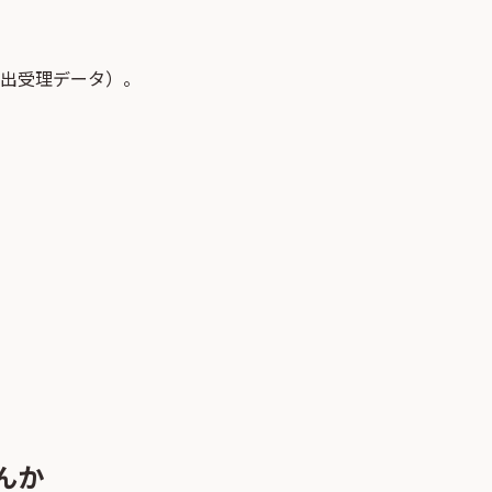
届出受理データ）。
んか