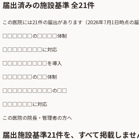
届出済みの施設基準 全
21
件
この医院には21件の届出があります（2026年7月1日時点の
□□□□□□の□□□□体制
□□□□□□□□に対応
□□□□□□□□□を導入
□□□□□□の□□体制
□□□□□□□□□□の□□
□□□□□□に対応
この医院の院長・管理者の方へ
届出施設基準
21
件を、すべて掲載しませ