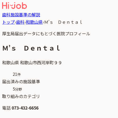
歯科
施設基準の解説
トップ
›
歯科
›
和歌山県
›
Ｍ’ｓ Ｄｅｎｔａｌ
厚生局届出データにもとづく医院プロフィール
Ｍ’ｓ Ｄｅｎｔａｌ
和歌山県
和歌山市西河岸町９９
21
件
届出済みの施設基準
5
分野
取り組みのカテゴリ
電話
073-432-6656