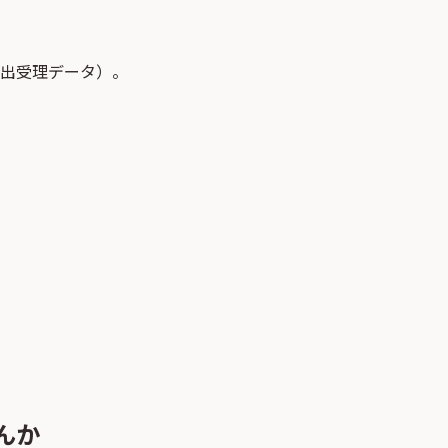
届出受理データ）。
んか