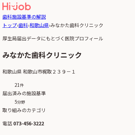
歯科
施設基準の解説
トップ
›
歯科
›
和歌山県
›
みなかた歯科クリニック
厚生局届出データにもとづく医院プロフィール
みなかた歯科クリニック
和歌山県
和歌山市梶取２３９－１
21
件
届出済みの施設基準
5
分野
取り組みのカテゴリ
電話
073-456-3222