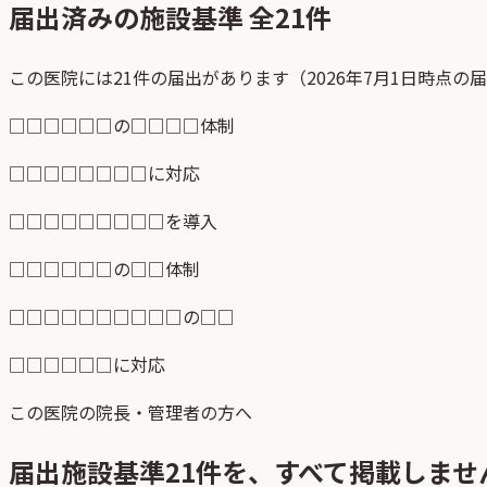
届出済みの施設基準 全
21
件
この医院には21件の届出があります（2026年7月1日時点の
□□□□□□の□□□□体制
□□□□□□□□に対応
□□□□□□□□□を導入
□□□□□□の□□体制
□□□□□□□□□□の□□
□□□□□□に対応
この医院の院長・管理者の方へ
届出施設基準
21
件を、すべて掲載しませ