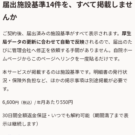
届出施設基準
14
件を、すべて掲載しませ
んか
ご契約後、
届出済みの施設基準がすべて表示されます。
厚生
局データの更新に合わせて自動で反映
されるので、届出のた
びに管理会社へ修正を依頼する手間がありません。自院ホー
ムページからこのページへリンクを一度貼るだけです。
本サービスが掲載するのは施設基準です。明細書の発行状
況・保険外負担など、ほかの掲示事項は別途掲載が必要で
す。
6,600
月あたり
550
円
円（税込）/ 年
30日間全額返金保証・いつでも解約可能（期間満了まで表
示は継続します）