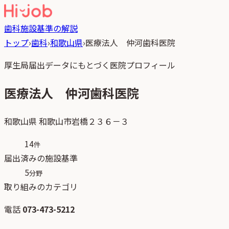
歯科
施設基準の解説
トップ
›
歯科
›
和歌山県
›
医療法人 仲河歯科医院
厚生局届出データにもとづく医院プロフィール
医療法人 仲河歯科医院
和歌山県
和歌山市岩橋２３６－３
14
件
届出済みの施設基準
5
分野
取り組みのカテゴリ
電話
073-473-5212