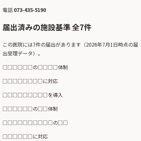
電話
073-435-5190
届出済みの施設基準 全
7
件
この医院には7件の届出があります（2026年7月1日時点の届
出受理データ）。
□□□□□□の□□□□体制
□□□□□□□□に対応
□□□□□□□□□を導入
□□□□□□の□□体制
□□□□□□□□□□の□□
□□□□□□に対応