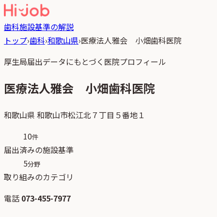
歯科
施設基準の解説
トップ
›
歯科
›
和歌山県
›
医療法人雅会 小畑歯科医院
厚生局届出データにもとづく医院プロフィール
医療法人雅会 小畑歯科医院
和歌山県
和歌山市松江北７丁目５番地１
10
件
届出済みの施設基準
5
分野
取り組みのカテゴリ
電話
073-455-7977