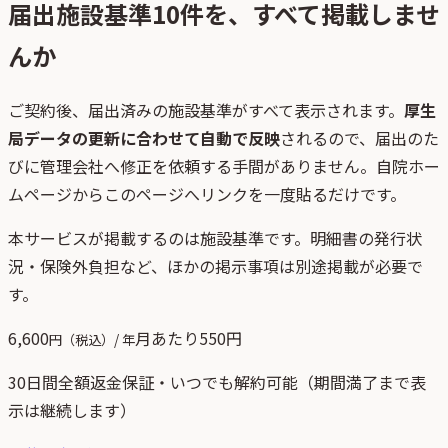
届出施設基準
10
件を、すべて掲載しませ
んか
ご契約後、
届出済みの施設基準がすべて表示されます。
厚生
局データの更新に合わせて自動で反映
されるので、届出のた
びに管理会社へ修正を依頼する手間がありません。自院ホー
ムページからこのページへリンクを一度貼るだけです。
本サービスが掲載するのは施設基準です。明細書の発行状
況・保険外負担など、ほかの掲示事項は別途掲載が必要で
す。
6,600
月あたり
550
円
円（税込）/ 年
30日間全額返金保証・いつでも解約可能（期間満了まで表
示は継続します）