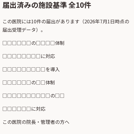
届出済みの施設基準 全
10
件
この医院には10件の届出があります（2026年7月1日時点の
届出受理データ）。
□□□□□□の□□□□体制
□□□□□□□□に対応
□□□□□□□□□を導入
□□□□□□の□□体制
□□□□□□□□□□の□□
□□□□□□に対応
この医院の院長・管理者の方へ