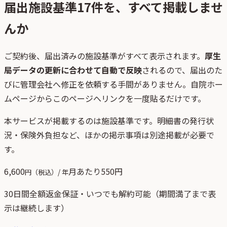
届出施設基準
17
件を、すべて掲載しませ
んか
ご契約後、
届出済みの施設基準がすべて表示されます。
厚生
局データの更新に合わせて自動で反映
されるので、届出のた
びに管理会社へ修正を依頼する手間がありません。自院ホー
ムページからこのページへリンクを一度貼るだけです。
本サービスが掲載するのは施設基準です。明細書の発行状
況・保険外負担など、ほかの掲示事項は別途掲載が必要で
す。
6,600
月あたり
550
円
円（税込）/ 年
30日間全額返金保証・いつでも解約可能（期間満了まで表
示は継続します）