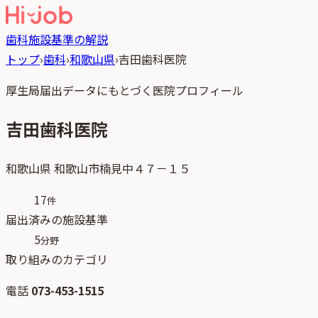
歯科
施設基準の解説
トップ
›
歯科
›
和歌山県
›
吉田歯科医院
厚生局届出データにもとづく医院プロフィール
吉田歯科医院
和歌山県
和歌山市楠見中４７－１５
17
件
届出済みの施設基準
5
分野
取り組みのカテゴリ
電話
073-453-1515