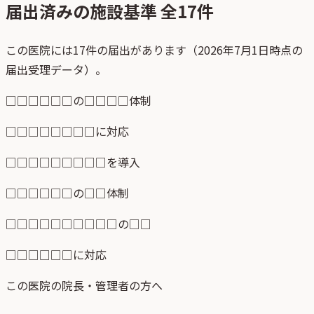
届出済みの施設基準 全
17
件
この医院には17件の届出があります（2026年7月1日時点の
届出受理データ）。
□□□□□□の□□□□体制
□□□□□□□□に対応
□□□□□□□□□を導入
□□□□□□の□□体制
□□□□□□□□□□の□□
□□□□□□に対応
この医院の院長・管理者の方へ