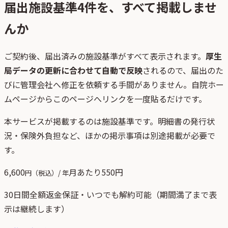
届出施設基準
4
件を、すべて掲載しませ
んか
ご契約後、
届出済みの施設基準がすべて表示されます。
厚生
局データの更新に合わせて自動で反映
されるので、届出のた
びに管理会社へ修正を依頼する手間がありません。自院ホー
ムページからこのページへリンクを一度貼るだけです。
本サービスが掲載するのは施設基準です。明細書の発行状
況・保険外負担など、ほかの掲示事項は別途掲載が必要で
す。
6,600
月あたり
550
円
円（税込）/ 年
30日間全額返金保証・いつでも解約可能（期間満了まで表
示は継続します）