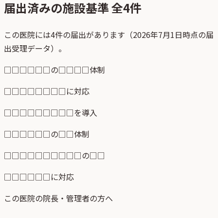
届出済みの施設基準 全
4
件
この医院には4件の届出があります（2026年7月1日時点の届
出受理データ）。
□□□□□□の□□□□体制
□□□□□□□□に対応
□□□□□□□□□を導入
□□□□□□の□□体制
□□□□□□□□□□の□□
□□□□□□に対応
この医院の院長・管理者の方へ