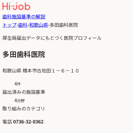
歯科
施設基準の解説
トップ
›
歯科
›
和歌山県
›
多田歯科医院
厚生局届出データにもとづく医院プロフィール
多田歯科医院
和歌山県
橋本市古佐田１－６－１０
4
件
届出済みの施設基準
4
分野
取り組みのカテゴリ
電話
0736-32-0362