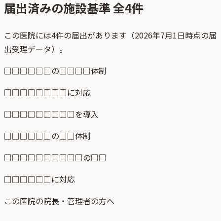
届出済みの施設基準 全
4
件
この医院には4件の届出があります（2026年7月1日時点の届
出受理データ）。
□□□□□□の□□□□体制
□□□□□□□□に対応
□□□□□□□□□を導入
□□□□□□の□□体制
□□□□□□□□□□の□□
□□□□□□に対応
この医院の院長・管理者の方へ