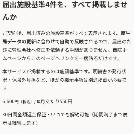
届出施設基準
4
件を、すべて掲載しませ
んか
ご契約後、
届出済みの施設基準がすべて表示されます。
厚生
局データの更新に合わせて自動で反映
されるので、届出のた
びに管理会社へ修正を依頼する手間がありません。自院ホー
ムページからこのページへリンクを一度貼るだけです。
本サービスが掲載するのは施設基準です。明細書の発行状
況・保険外負担など、ほかの掲示事項は別途掲載が必要で
す。
6,600
月あたり
550
円
円（税込）/ 年
30日間全額返金保証・いつでも解約可能（期間満了まで表
示は継続します）