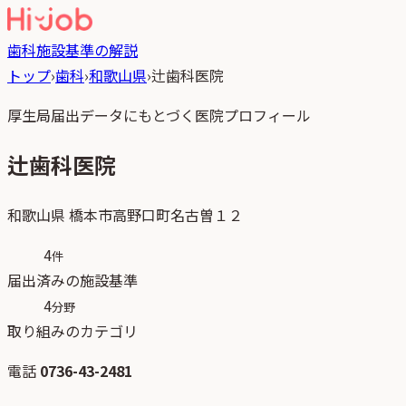
歯科
施設基準の解説
トップ
›
歯科
›
和歌山県
›
辻歯科医院
厚生局届出データにもとづく医院プロフィール
辻歯科医院
和歌山県
橋本市高野口町名古曽１２
4
件
届出済みの施設基準
4
分野
取り組みのカテゴリ
電話
0736-43-2481