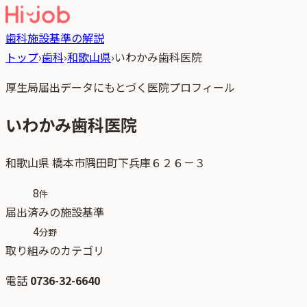
歯科
施設基準の解説
トップ
›
歯科
›
和歌山県
›
いわかみ歯科医院
厚生局届出データにもとづく医院プロフィール
いわかみ歯科医院
和歌山県
橋本市隅田町下兵庫６２６－３
8
件
届出済みの施設基準
4
分野
取り組みのカテゴリ
電話
0736-32-6640