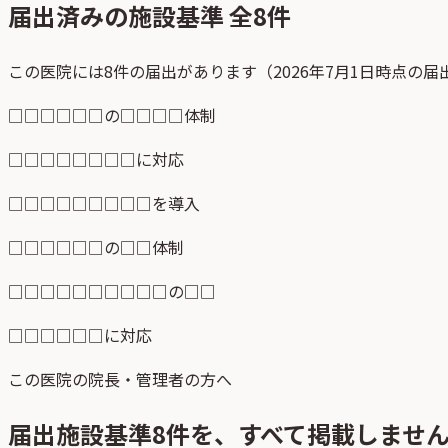
届出済みの施設基準 全
8
件
この医院には8件の届出があります（2026年7月1日時点の
□□□□□□の□□□□体制
□□□□□□□□に対応
□□□□□□□□□を導入
□□□□□□の□□体制
□□□□□□□□□□の□□
□□□□□□に対応
この医院の院長・管理者の方へ
届出施設基準
8
件を、すべて掲載しませ