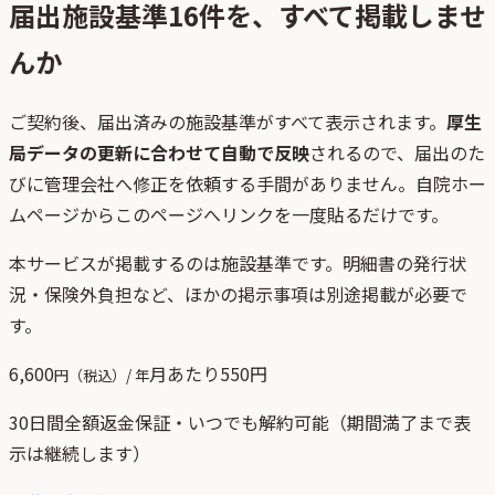
届出施設基準
16
件を、すべて掲載しませ
んか
ご契約後、
届出済みの施設基準がすべて表示されます。
厚生
局データの更新に合わせて自動で反映
されるので、届出のた
びに管理会社へ修正を依頼する手間がありません。自院ホー
ムページからこのページへリンクを一度貼るだけです。
本サービスが掲載するのは施設基準です。明細書の発行状
況・保険外負担など、ほかの掲示事項は別途掲載が必要で
す。
6,600
月あたり
550
円
円（税込）/ 年
30日間全額返金保証・いつでも解約可能（期間満了まで表
示は継続します）