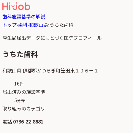
歯科
施設基準の解説
トップ
›
歯科
›
和歌山県
›
うちた歯科
厚生局届出データにもとづく医院プロフィール
うちた歯科
和歌山県
伊都郡かつらぎ町笠田東１９６ー１
16
件
届出済みの施設基準
5
分野
取り組みのカテゴリ
電話
0736-22-8881