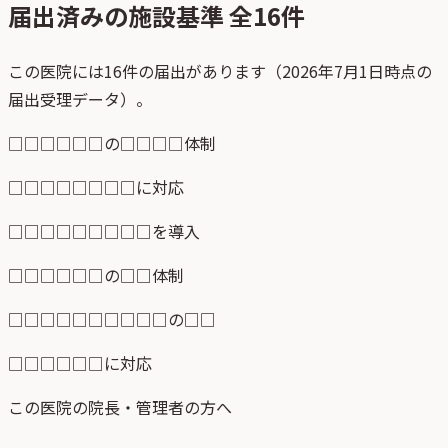
届出済みの施設基準 全
16
件
この医院には16件の届出があります（2026年7月1日時点の
届出受理データ）。
□□□□□□の□□□□体制
□□□□□□□□に対応
□□□□□□□□□を導入
□□□□□□の□□体制
□□□□□□□□□□の□□
□□□□□□に対応
この医院の院長・管理者の方へ