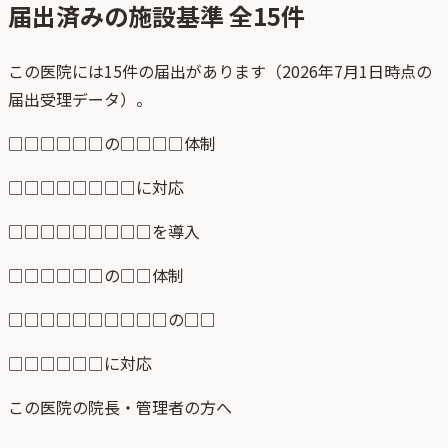
届出済みの施設基準 全
15
件
この医院には15件の届出があります（2026年7月1日時点の
届出受理データ）。
□□□□□□の□□□□体制
□□□□□□□□に対応
□□□□□□□□□を導入
□□□□□□の□□体制
□□□□□□□□□□の□□
□□□□□□に対応
この医院の院長・管理者の方へ