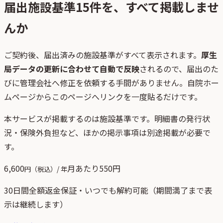
届出施設基準
15
件を、すべて掲載しませ
んか
ご契約後、
届出済みの施設基準がすべて表示されます。
厚生
局データの更新に合わせて自動で反映
されるので、届出のた
びに管理会社へ修正を依頼する手間がありません。自院ホー
ムページからこのページへリンクを一度貼るだけです。
本サービスが掲載するのは施設基準です。明細書の発行状
況・保険外負担など、ほかの掲示事項は別途掲載が必要で
す。
6,600
月あたり
550
円
円（税込）/ 年
30日間全額返金保証・いつでも解約可能（期間満了まで表
示は継続します）