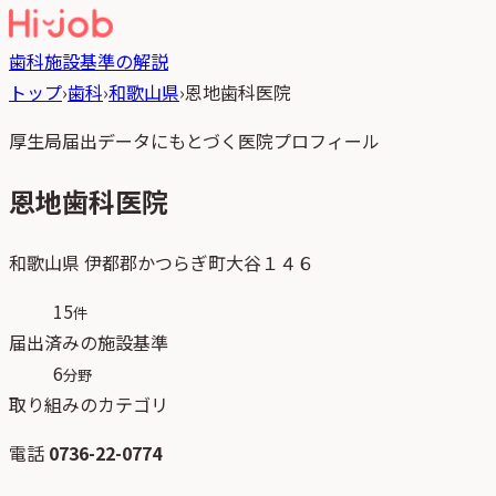
歯科
施設基準の解説
トップ
›
歯科
›
和歌山県
›
恩地歯科医院
厚生局届出データにもとづく医院プロフィール
恩地歯科医院
和歌山県
伊都郡かつらぎ町大谷１４６
15
件
届出済みの施設基準
6
分野
取り組みのカテゴリ
電話
0736-22-0774