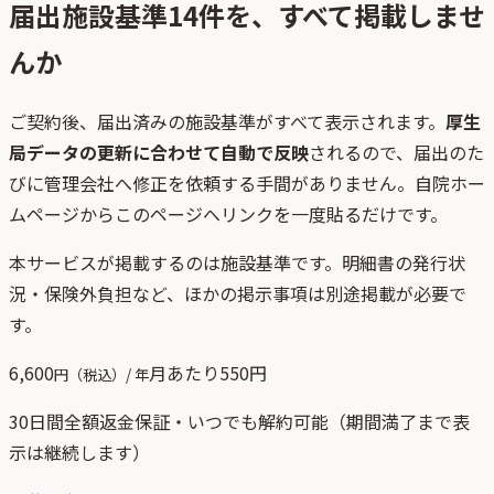
届出施設基準
14
件を、すべて掲載しませ
んか
ご契約後、
届出済みの施設基準がすべて表示されます。
厚生
局データの更新に合わせて自動で反映
されるので、届出のた
びに管理会社へ修正を依頼する手間がありません。自院ホー
ムページからこのページへリンクを一度貼るだけです。
本サービスが掲載するのは施設基準です。明細書の発行状
況・保険外負担など、ほかの掲示事項は別途掲載が必要で
す。
6,600
月あたり
550
円
円（税込）/ 年
30日間全額返金保証・いつでも解約可能（期間満了まで表
示は継続します）