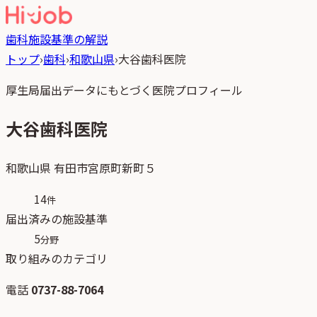
歯科
施設基準の解説
トップ
›
歯科
›
和歌山県
›
大谷歯科医院
厚生局届出データにもとづく医院プロフィール
大谷歯科医院
和歌山県
有田市宮原町新町５
14
件
届出済みの施設基準
5
分野
取り組みのカテゴリ
電話
0737-88-7064